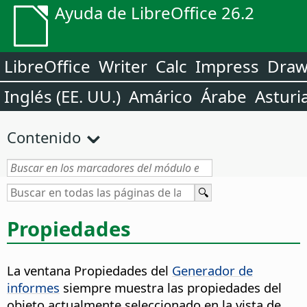
Ayuda de LibreOffice 26.2
LibreOffice
Writer
Calc
Impress
Dra
Inglés (EE. UU.)
Amárico
Árabe
Asturi
Contenido
Propiedades
La ventana Propiedades del
Generador de
informes
siempre muestra las propiedades del
objeto actualmente seleccionado en la vista de