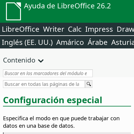
Ayuda de LibreOffice 26.2
LibreOffice
Writer
Calc
Impress
Dra
Inglés (EE. UU.)
Amárico
Árabe
Asturi
Contenido
Configuración especial
Especifica el modo en que puede trabajar con
datos en una base de datos.