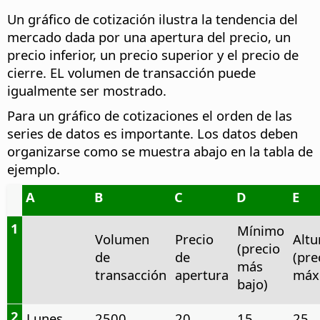
Un gráfico de cotización ilustra la tendencia del
mercado dada por una apertura del precio, un
precio inferior, un precio superior y el precio de
cierre. EL volumen de transacción puede
igualmente ser mostrado.
Para un gráfico de cotizaciones el orden de las
series de datos es importante. Los datos deben
organizarse como se muestra abajo en la tabla de
ejemplo.
A
B
C
D
E
1
Mínimo
Volumen
Precio
Altu
(precio
de
de
(pre
más
transacción
apertura
máx
bajo)
2
Lunes
2500
20
15
25