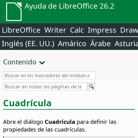
Ayuda de LibreOffice 26.2
LibreOffice
Writer
Calc
Impress
Dra
Inglés (EE. UU.)
Amárico
Árabe
Asturi
Contenido
Cuadrícula
Abre el diálogo
Cuadrícula
para definir las
propiedades de las cuadrículas.