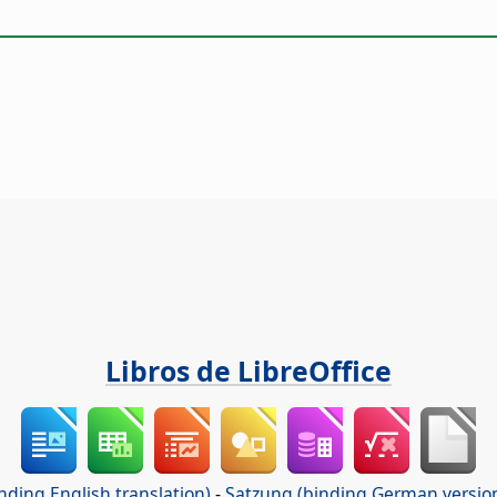
Libros de LibreOffice
nding English translation)
-
Satzung (binding German versio