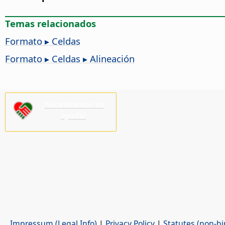
Temas relacionados
Formato ▸ Celdas
Formato ▸ Celdas ▸ Alineación
¡Necesitamos su
ayuda!
Impressum (Legal Info)
|
Privacy Policy
|
Statutes (non-bi