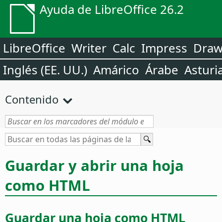
Ayuda de LibreOffice 26.2
LibreOffice
Writer
Calc
Impress
Dra
Inglés (EE. UU.)
Amárico
Árabe
Asturi
Contenido
Guardar y abrir una hoja
como HTML
Guardar una hoja como HTML