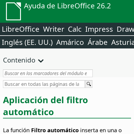
Ayuda de LibreOffice 26.2
LibreOffice
Writer
Calc
Impress
Dra
Inglés (EE. UU.)
Amárico
Árabe
Asturi
Contenido
Aplicación del filtro
automático
La función
Filtro automático
inserta en una o