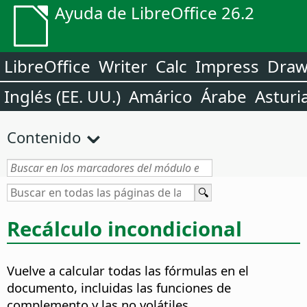
Ayuda de LibreOffice 26.2
LibreOffice
Writer
Calc
Impress
Dra
Inglés (EE. UU.)
Amárico
Árabe
Asturi
Contenido
Recálculo incondicional
Vuelve a calcular todas las fórmulas en el
documento, incluidas las funciones de
complemento y las no volátiles.