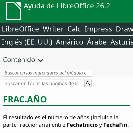
Ayuda de LibreOffice 26.2
LibreOffice
Writer
Calc
Impress
Dra
Inglés (EE. UU.)
Amárico
Árabe
Asturi
Contenido
FRAC.AÑO
El resultado es el número de años (incluida la
parte fraccionaria) entre
FechaInicio
y
FechaFin
.