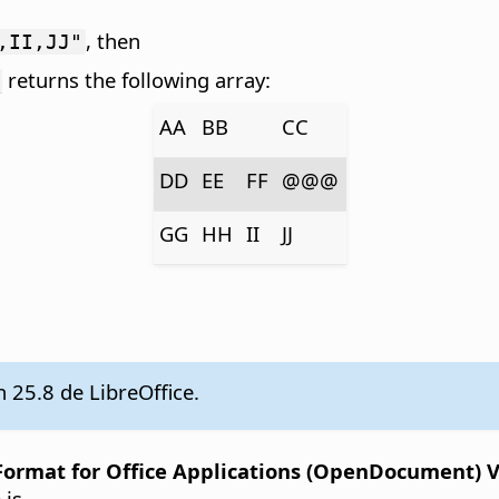
, then
,II,JJ"
returns the following array:
}
AA
BB
CC
DD
EE
FF
@@@
GG
HH
II
JJ
n 25.8 de LibreOffice.
rmat for Office Applications (OpenDocument) Ver
 is