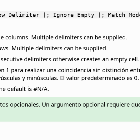
ow Delimiter [; Ignore Empty [; Match Mod
 the columns. Multiple delimiters can be supplied.
rows. Multiple delimiters can be supplied.
nsecutive delimiters otherwise creates an empty cell.
en 1 para realizar una coincidencia sin distinción en
yúsculas y minúsculas. El valor predeterminado es 0.
he default is #N/A.
ntos opcionales. Un argumento opcional requiere qu