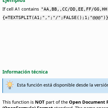
If cell A1 contains
"AA,BB,,CC/DD,EE,FF/GG,HH
{=TEXTSPLIT(A1;",";"/";FALSE();1;"@@@")
Información técnica
Esta función está disponible desde la versió
This function is
NOT
part of the
Open Document Fo
(OpenFormula) Format
standard. The name space