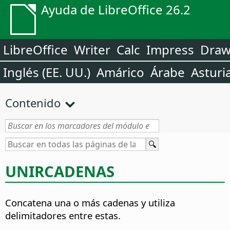
Ayuda de LibreOffice 26.2
LibreOffice
Writer
Calc
Impress
Dra
Inglés (EE. UU.)
Amárico
Árabe
Asturi
Contenido
UNIRCADENAS
Concatena una o más cadenas y utiliza
delimitadores entre estas.