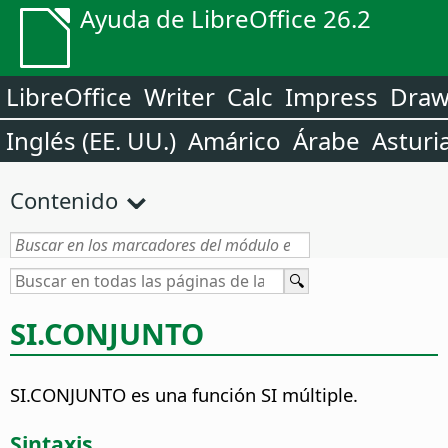
Ayuda de LibreOffice 26.2
LibreOffice
Writer
Calc
Impress
Dra
Inglés (EE. UU.)
Amárico
Árabe
Asturi
Contenido
SI.CONJUNTO
SI.CONJUNTO es una función SI múltiple.
Sintaxis