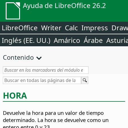
Ayuda de LibreOffice 26.2
LibreOffice
Writer
Calc
Impress
Dra
Inglés (EE. UU.)
Amárico
Árabe
Asturi
Contenido
HORA
Devuelve la hora para un valor de tiempo
determinado.
La hora se devuelve como un
entero entre 0 y 23.