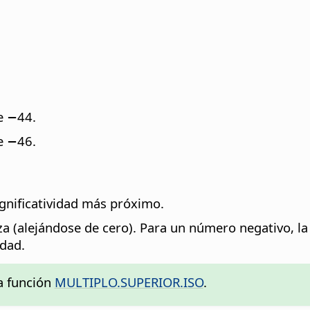
e −44.
e −46.
ignificatividad más próximo.
za (alejándose de cero). Para un número negativo, l
idad.
la función
MULTIPLO.SUPERIOR.ISO
.