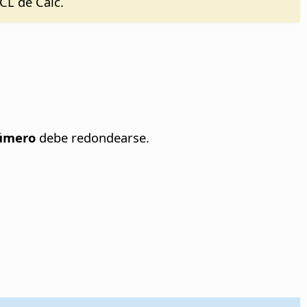
L de Calc.
úmero
debe redondearse.