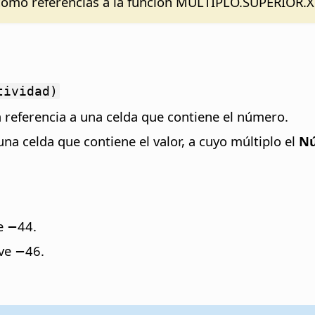
omo referencias a la función MULTIPLO.SUPERIOR.XC
tividad)
 referencia a una celda que contiene el número.
a una celda que contiene el valor, a cuyo múltiplo el
N
e −44.
ve −46.