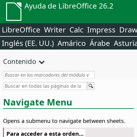
Ayuda de LibreOffice 26.2
LibreOffice
Writer
Calc
Impress
Dra
Inglés (EE. UU.)
Amárico
Árabe
Asturi
Contenido
Navigate Menu
Opens a submenu to navigate between sheets.
Para acceder a esta orden…