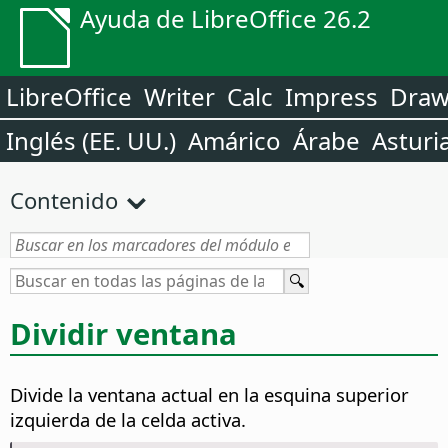
Ayuda de LibreOffice 26.2
LibreOffice
Writer
Calc
Impress
Dra
Inglés (EE. UU.)
Amárico
Árabe
Asturi
Contenido
Dividir ventana
Divide la ventana actual en la esquina superior
izquierda de la celda activa.