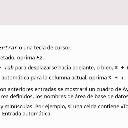
o una tecla de cursor.
Entrar
pletado, oprima
.
F2
para desplazarse hacia adelante, o bien,
 Tab
⌘
+ M
a automática para la columna actual, oprima
.
⌥
+ ↓
con anteriores entradas se mostrará un cuadro de Ayu
rea definidos, los nombres de área de base de datos 
minúsculas. Por ejemplo, si una celda contiene «Tota
a Entrada automática.