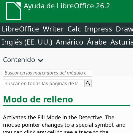
Ayuda de LibreOffice 26.2
LibreOffice
Writer
Calc
Impress
Dra
Inglés (EE. UU.)
Amárico
Árabe
Asturi
Contenido
Modo de relleno
Activates the Fill Mode in the Detective. The
mouse pointer changes to a special symbol, and
you can click any cell to see a trace to the