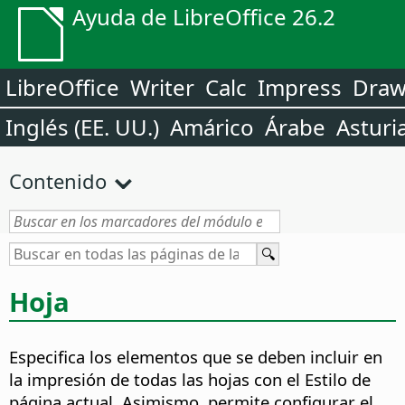
Ayuda de LibreOffice 26.2
LibreOffice
Writer
Calc
Impress
Dra
Inglés (EE. UU.)
Amárico
Árabe
Asturi
Contenido
Hoja
Especifica los elementos que se deben incluir en
la impresión de todas las hojas con el Estilo de
página actual. Asimismo, permite configurar el