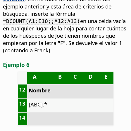
ejemplo anterior y esta área de criterios de
búsqueda, inserte la fórmula
en una celda vacía
=DCOUNT(A1:E10;;A12:A13)
en cualquier lugar de la hoja para contar cuántos
de los huéspedes de Joe tienen nombres que
empiezan por la letra "F". Se devuelve el valor 1
(contando a Frank).
Ejemplo 6
A
B
C
D
E
12
Nombre
13
[ABC].*
14