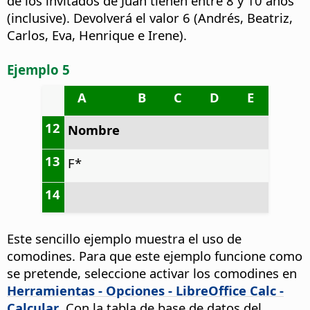
de los invitados de Juan tienen entre 8 y 10 años
(inclusive). Devolverá el valor 6 (Andrés, Beatriz,
Carlos, Eva, Henrique e Irene).
Ejemplo 5
A
B
C
D
E
12
Nombre
13
F*
14
Este sencillo ejemplo muestra el uso de
comodines. Para que este ejemplo funcione como
se pretende, seleccione activar los comodines en
Herramientas - Opciones
- LibreOffice Calc -
Calcular
. Con la tabla de base de datos del