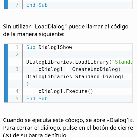
End
Sub
Sin utilizar "LoadDialog" puede llamar al código
de la manera siguiente:
Sub
 Dialog1Show

DialogLibraries
.
LoadLibrary
(
"Standar
    oDialog1 
=
 CreateUnoDialog
(
DialogLibraries
.
Standard
.
Dialog1 
)
    oDialog1
.
Execute
(
)
End
Sub
Cuando se ejecuta este código, se abre «Dialog1».
Para cerrar el diálogo, pulse en el botón de cierre
(✕) de su barra de título.