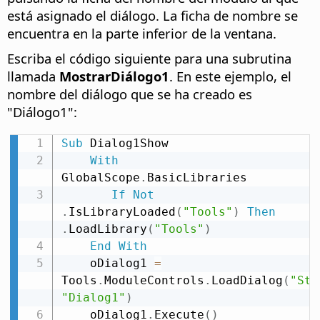
está asignado el diálogo. La ficha de nombre se
encuentra en la parte inferior de la ventana.
Escriba el código siguiente para una subrutina
llamada
MostrarDiálogo1
. En este ejemplo, el
nombre del diálogo que se ha creado es
"Diálogo1":
Sub
 Dialog1Show

With
GlobalScope
.
BasicLibraries

If
Not
.
IsLibraryLoaded
(
"Tools"
)
Then
.
LoadLibrary
(
"Tools"
)
End
With
    oDialog1 
=
Tools
.
ModuleControls
.
LoadDialog
(
"Sta
"Dialog1"
)
    oDialog1
.
Execute
(
)