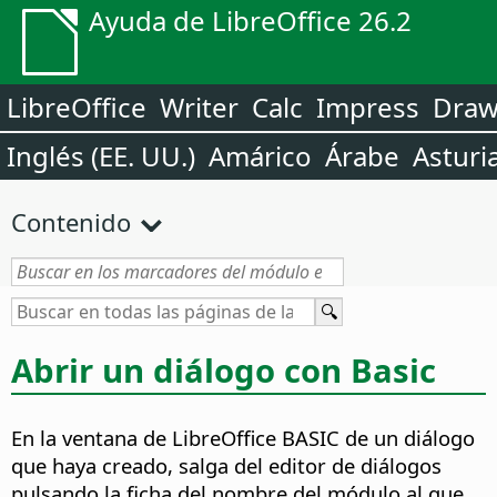
Ayuda de LibreOffice 26.2
LibreOffice
Writer
Calc
Impress
Dra
Inglés (EE. UU.)
Amárico
Árabe
Asturi
Contenido
Abrir un diálogo con Basic
En la ventana de
LibreOffice
BASIC de un diálogo
que haya creado, salga del editor de diálogos
pulsando la ficha del nombre del módulo al que