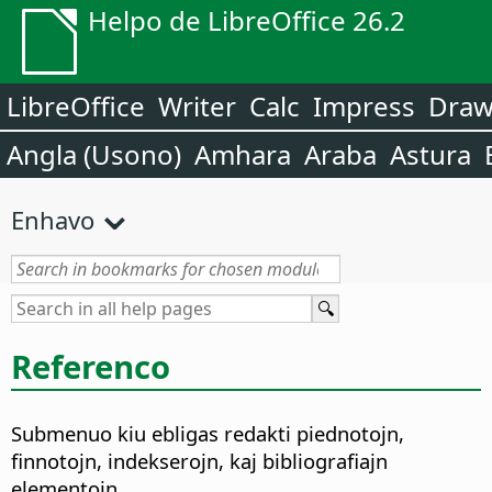
Helpo de LibreOffice 26.2
LibreOffice
Writer
Calc
Impress
Dra
Angla (Usono)
Amhara
Araba
Astura
Enhavo
Referenco
Submenuo kiu ebligas redakti piednotojn,
finnotojn, indekserojn, kaj bibliografiajn
elementojn.