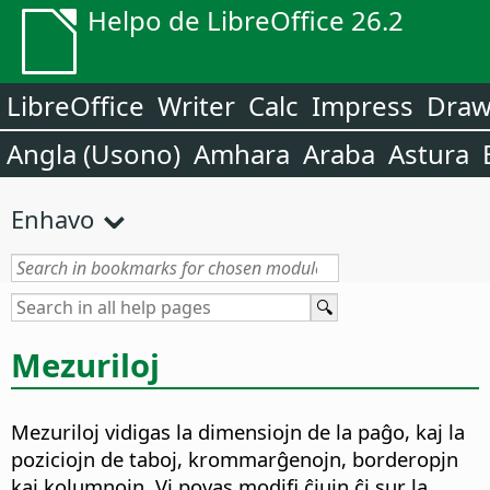
Helpo de LibreOffice 26.2
LibreOffice
Writer
Calc
Impress
Dra
Angla (Usono)
Amhara
Araba
Astura
Enhavo
Mezuriloj
Mezuriloj vidigas la dimensiojn de la paĝo, kaj la
poziciojn de taboj, krommarĝenojn, borderopjn
kaj kolumnojn. Vi povas modifi ĉiujn ĉi sur la