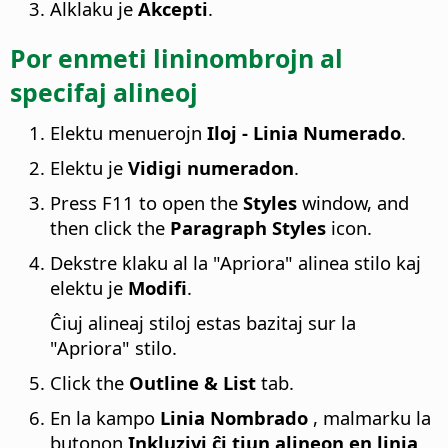
Alklaku je
Akcepti
.
Por enmeti lininombrojn al
specifaj alineoj
Elektu menuerojn
Iloj - Linia Numerado
.
Elektu je
Vidigi numeradon
.
Press
F11
to open the
Styles
window, and
then click the
Paragraph Styles
icon.
Dekstre klaku al la "Apriora" alinea stilo kaj
elektu je
Modifi
.
Ĉiuj alineaj stiloj estas bazitaj sur la
"Apriora" stilo.
Click the
Outline & List
tab.
En la kampo
Linia Nombrado
, malmarku la
butonon
Inkluzivi ĉi tiun alineon en linia