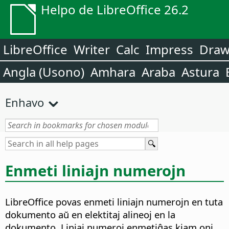
Helpo de LibreOffice 26.2
LibreOffice
Writer
Calc
Impress
Dra
Angla (Usono)
Amhara
Araba
Astura
Enhavo
Enmeti liniajn numerojn
LibreOffice povas enmeti liniajn numerojn en tuta
dokumento aŭ en elektitaj alineoj en la
dokumento. Liniaj numeroj enmetiĝas kiam oni