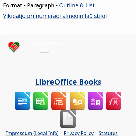
Format - Paragraph -
Outline & List
Vikipaĝo pri numeradi alineojn laŭ stiloj
Bonvolu subteni
nin!
LibreOffice Books
Impressum (Legal Info)
|
Privacy Policy
|
Statutes