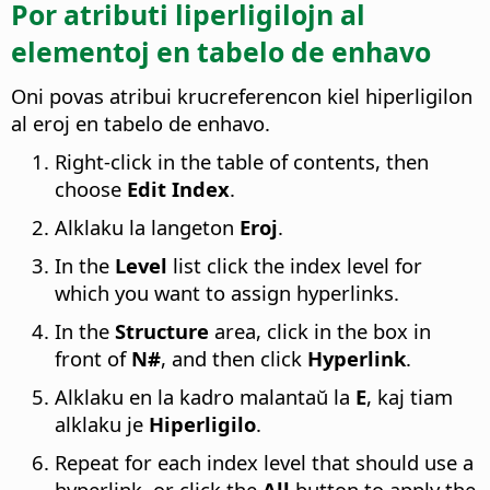
Por atributi liperligilojn al
elementoj en tabelo de enhavo
Oni povas atribui krucreferencon kiel hiperligilon
al eroj en tabelo de enhavo.
Right-click in the table of contents, then
choose
Edit Index
.
Alklaku la langeton
Eroj
.
In the
Level
list click the index level for
which you want to assign hyperlinks.
In the
Structure
area, click in the box in
front of
N#
, and then click
Hyperlink
.
Alklaku en la kadro malantaŭ la
E
, kaj tiam
alklaku je
Hiperligilo
.
Repeat for each index level that should use a
hyperlink, or click the
All
button to apply the