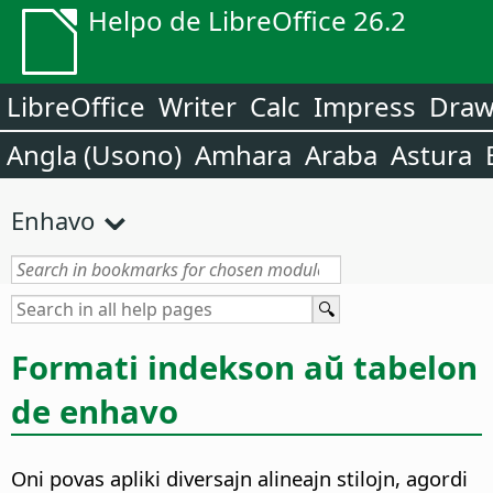
Helpo de LibreOffice 26.2
LibreOffice
Writer
Calc
Impress
Dra
Angla (Usono)
Amhara
Araba
Astura
Enhavo
Formati indekson aŭ tabelon
de enhavo
Oni povas apliki diversajn alineajn stilojn, agordi