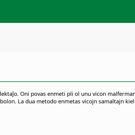
elektaĵo. Oni povas enmeti pli ol unu vicon malferman
mbolon.
La dua metodo enmetas vicojn samaltajn kiel la