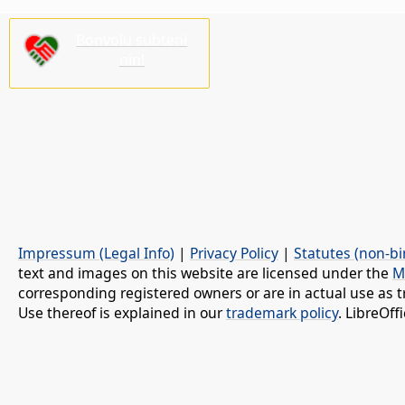
Bonvolu subteni
nin!
Impressum (Legal Info)
|
Privacy Policy
|
Statutes (non-bi
text and images on this website are licensed under the
M
corresponding registered owners or are in actual use as t
Use thereof is explained in our
trademark policy
. LibreOf