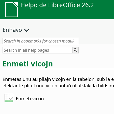
Helpo de LibreOffice 26.2
Enhavo
Enmeti vicojn
Enmetas unu aŭ pliajn vicojn en la tabelon, sub la 
elektante pli ol unu vicon antaŭ ol alklaki la bildsi
Enmeti vicon