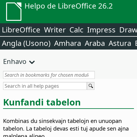
Helpo de LibreOffice 26.2
LibreOffice
Writer
Calc
Impress
Dra
Angla (Usono)
Amhara
Araba
Astura
Enhavo
Kunfandi tabelon
Kombinas du sinsekvajn tabelojn en unuopan
tabelon. La tabeloj devas esti tuj apude sen ajna
malplena alineo.