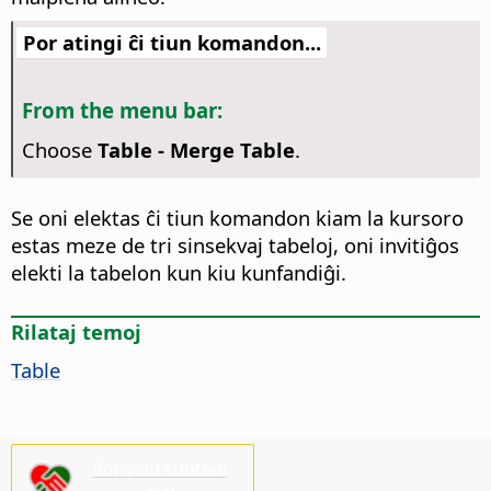
Por atingi ĉi tiun komandon...
From the menu bar:
Choose
Table - Merge Table
.
Se oni elektas ĉi tiun komandon kiam la kursoro
estas meze de tri sinsekvaj tabeloj, oni invitiĝos
elekti la tabelon kun kiu kunfandiĝi.
Rilataj temoj
Table
Bonvolu subteni