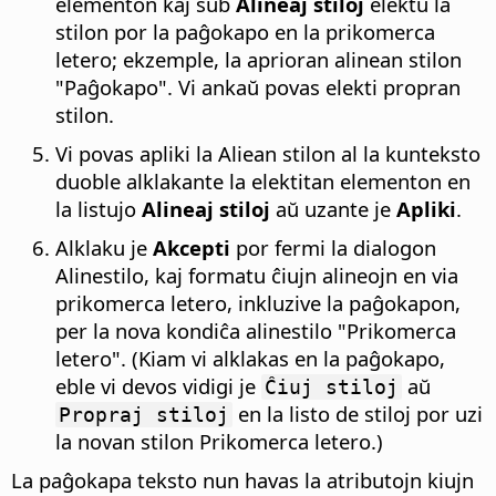
elementon kaj sub
Alineaj stiloj
elektu la
stilon por la paĝokapo en la prikomerca
letero; ekzemple, la aprioran alinean stilon
"Paĝokapo". Vi ankaŭ povas elekti propran
stilon.
Vi povas apliki la Aliean stilon al la kunteksto
duoble alklakante la elektitan elementon en
la listujo
Alineaj stiloj
aŭ uzante je
Apliki
.
Alklaku je
Akcepti
por fermi la dialogon
Alinestilo, kaj formatu ĉiujn alineojn en via
prikomerca letero, inkluzive la paĝokapon,
per la nova kondiĉa alinestilo "Prikomerca
letero". (Kiam vi alklakas en la paĝokapo,
eble vi devos vidigi je
aŭ
Ĉiuj stiloj
en la listo de stiloj por uzi
Propraj stiloj
la novan stilon Prikomerca letero.)
La paĝokapa teksto nun havas la atributojn kiujn