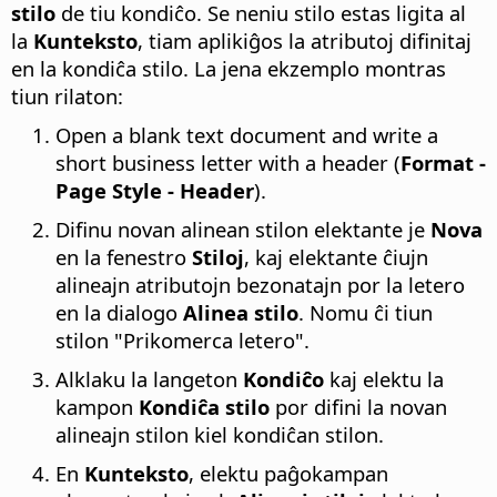
stilo
de tiu kondiĉo. Se neniu stilo estas ligita al
la
Kunteksto
, tiam aplikiĝos la atributoj difinitaj
en la kondiĉa stilo. La jena ekzemplo montras
tiun rilaton:
Open a blank text document and write a
short business letter with a header (
Format -
Page Style - Header
).
Difinu novan alinean stilon elektante je
Nova
en la fenestro
Stiloj
, kaj elektante ĉiujn
alineajn atributojn bezonatajn por la letero
en la dialogo
Alinea stilo
. Nomu ĉi tiun
stilon "Prikomerca letero".
Alklaku la langeton
Kondiĉo
kaj elektu la
kampon
Kondiĉa stilo
por difini la novan
alineajn stilon kiel kondiĉan stilon.
En
Kunteksto
, elektu paĝokampan