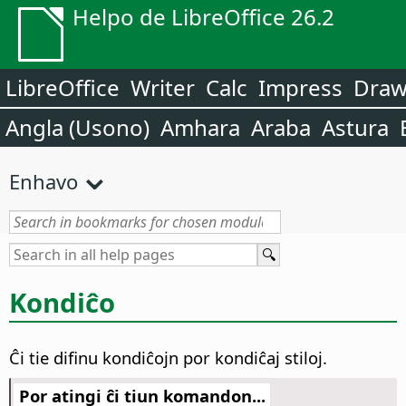
Helpo de LibreOffice 26.2
LibreOffice
Writer
Calc
Impress
Dra
Angla (Usono)
Amhara
Araba
Astura
Enhavo
Kondiĉo
Ĉi tie difinu kondiĉojn por kondiĉaj stiloj.
Por atingi ĉi tiun komandon...