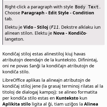
Right-click a paragraph with style
.
Body Text
Choose
Paragraph - Edit Style - Condition
tab.
Elektu je
Vido - Stiloj
(
. Dekstre alklaku iun
F11
alinean stilon. Elektu je
Nova - Kondiĉo
-
langeton.
Kondiĉaj stiloj estas alinestiloj kiuj havas
atributojn deendajn de la kunteksto. Difinintaj,
oni ne povas ŝanĝi la kondiĉajn atributojn de
kondiĉa stilo.
LibreOffice aplikas la alineajn atributojn de
kondiĉaj stiloj jene (la grasaj terminoj rilatas al la
titoloj de dialogaj kampoj): se alineo formatita
per kondiĉa stilo estas en
Kunteksto
kun
Aplikita stilo
ligita al ĝi, tiam uziĝos la
Alinea