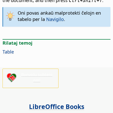
the document, and then press
.
Ctrl
+Shift+T
Oni povas ankaŭ malprotekti ĉelojn en
tabelo per la
Navigilo
.
Rilataj temoj
Table
Bonvolu subteni
nin!
LibreOffice Books