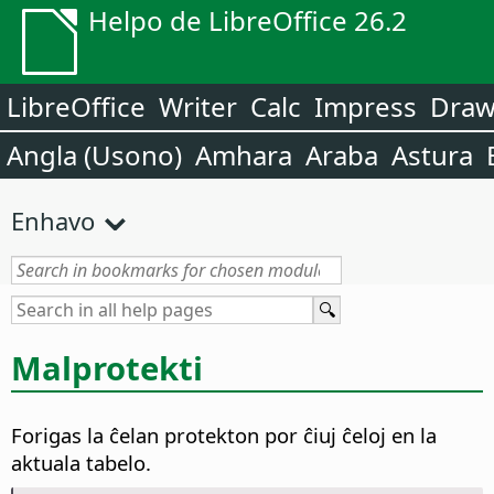
Helpo de LibreOffice 26.2
LibreOffice
Writer
Calc
Impress
Dra
Angla (Usono)
Amhara
Araba
Astura
Enhavo
Malprotekti
Forigas la ĉelan protekton por ĉiuj ĉeloj en la
aktuala tabelo.