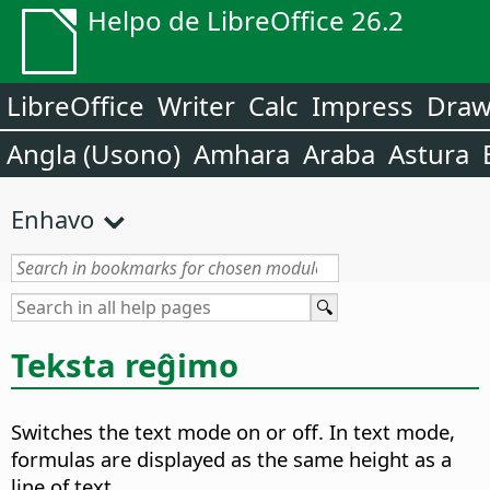
Helpo de LibreOffice 26.2
LibreOffice
Writer
Calc
Impress
Dra
Angla (Usono)
Amhara
Araba
Astura
Enhavo
Teksta reĝimo
Switches the text mode on or off. In text mode,
formulas are displayed as the same height as a
line of text.