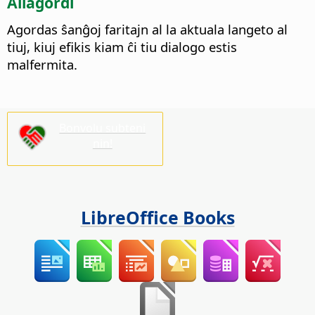
Aliagordi
Agordas ŝanĝoj faritajn al la aktuala langeto al
tiuj, kiuj efikis kiam ĉi tiu dialogo estis
malfermita.
Bonvolu subteni
nin!
LibreOffice Books