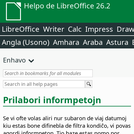
Helpo de LibreOffice 26.2
LibreOffice
Writer
Calc
Impress
Dra
Angla (Usono)
Amhara
Araba
Astura
Enhavo
Prilabori informpetojn
Se vi ofte volas aliri nur subaron de viaj datumoj
kiu estas bone difinebla de filtra kondiĉo, vi povas
agordi informpeton. Tio baze estas nomo por