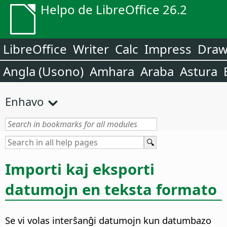
Helpo de LibreOffice 26.2
LibreOffice
Writer
Calc
Impress
Dra
Angla (Usono)
Amhara
Araba
Astura
Enhavo
Importi kaj eksporti
datumojn en teksta formato
Se vi volas interŝanĝi datumojn kun datumbazo