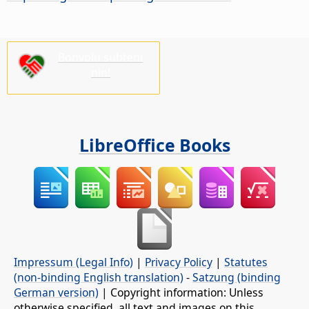
Bonvolu subteni
nin!
LibreOffice Books
Impressum (Legal Info)
|
Privacy Policy
|
Statutes
(non-binding English translation)
-
Satzung (binding
German version)
| Copyright information: Unless
otherwise specified, all text and images on this