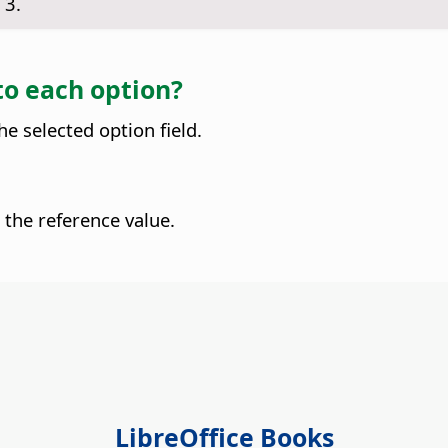
 3.
to each option?
he selected option field.
 the reference value.
LibreOffice Books