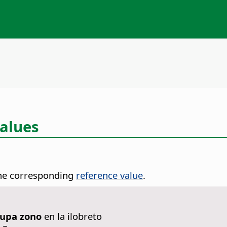
Values
 the corresponding
reference value
.
upa zono
en la ilobreto