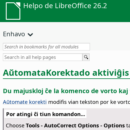
Helpo de LibreOffice 26.2
Enhavo
AŭtomataKorektado aktiviĝis
Du majuskloj ĉe la komenco de vorto kaj 
Aŭtomate korekti
modifis vian tekston por ke vor
Por atingi ĉi tiun komandon...
Choose
Tools -
AutoCorrect Options - Options
t