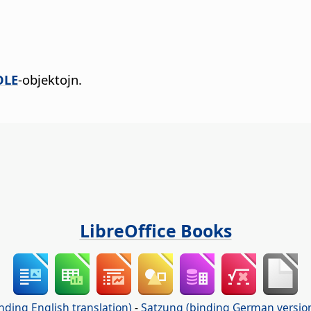
OLE
-objektojn.
LibreOffice Books
nding English translation)
-
Satzung (binding German versio