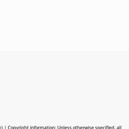
n)
| Copyright information: Unless otherwise specified, all