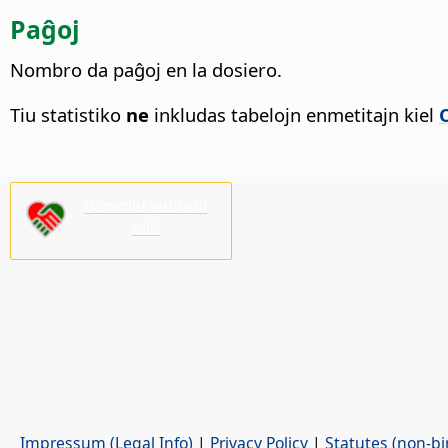
Paĝoj
Nombro da paĝoj en la dosiero.
Tiu statistiko
ne
inkludas tabelojn enmetitajn kiel
Bonvolu subteni
nin!
Impressum (Legal Info)
|
Privacy Policy
|
Statutes (non-bi