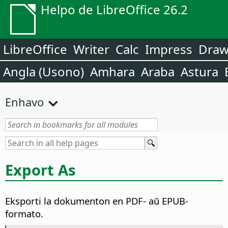
Helpo de LibreOffice 26.2
LibreOffice
Writer
Calc
Impress
Dra
Angla (Usono)
Amhara
Araba
Astura
Enhavo
Export As
Eksporti la dokumenton en PDF- aŭ EPUB-
formato.