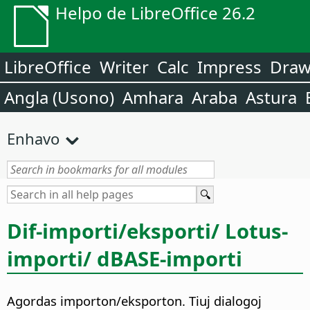
Helpo de LibreOffice 26.2
LibreOffice
Writer
Calc
Impress
Dra
Angla (Usono)
Amhara
Araba
Astura
Enhavo
Dif-importi/eksporti/ Lotus-
importi/ dBASE-importi
Agordas importon/eksporton. Tiuj dialogoj