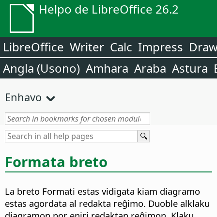
Helpo de LibreOffice 26.2
LibreOffice
Writer
Calc
Impress
Dra
Angla (Usono)
Amhara
Araba
Astura
Enhavo
Formata breto
La breto Formati estas vidigata kiam diagramo
estas agordata al redakta reĝimo. Duoble alklaku
diagramon por eniri redaktan reĝimon. Klaku