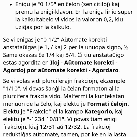
Enigu je "0 1/5" en ĉelon (sen citiloj) kaj
premu la enigi-klavon. En la eniga linio super
la kalkultabelo vi vidos la valoron 0,2, kiu
uziĝas por la kalkulo.
Se vi enigas je “0 1/2” Aŭtomate korekti
anstataŭigas je 1, / kaj 2 per la unuopa signo, ½.
Same okazas ĉe 1/4 kaj 3/4. Ĉi tiu anstataŭigo
estas agordita en
Iloj - Aŭtomate korekti -
Agordoj por aŭtomate korekti - Agordaro
.
Se vi volas vidi plurciferajn frakciojn, ekzemple
"1/10", vi devas ŝanĝi la ĉelan formaton al la
plurcifera frakcia vido. Malfermi la kuntekstan
menuon de la ĉelo, kaj elektu je
Formati ĉelojn
.
Elektu je "Frakcio" el la kampo
Kategorio
, kaj
elektu je "-1234 10/81". Vi povas tiam enigi
frakciojn, kiaj 12/31 aŭ 12/32. La frakcioj
reduktiĝas aŭtomate, tamen, por ke en la lasta