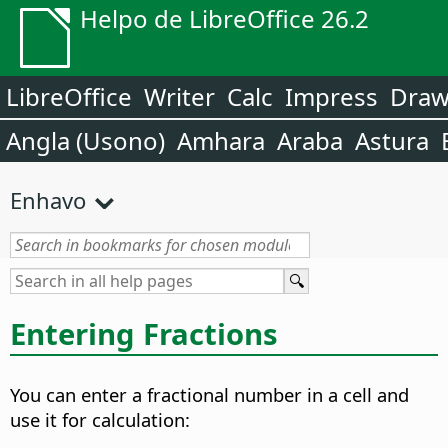
Helpo de LibreOffice 26.2
LibreOffice
Writer
Calc
Impress
Dra
Angla (Usono)
Amhara
Araba
Astura
Enhavo
Entering Fractions
You can enter a fractional number in a cell and
use it for calculation: