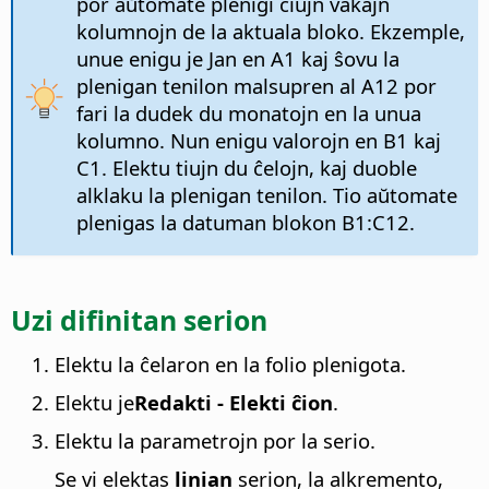
por aŭtomate plenigi ĉiujn vakajn
kolumnojn de la aktuala bloko. Ekzemple,
unue enigu je Jan en A1 kaj ŝovu la
plenigan tenilon malsupren al A12 por
fari la dudek du monatojn en la unua
kolumno. Nun enigu valorojn en B1 kaj
C1. Elektu tiujn du ĉelojn, kaj duoble
alklaku la plenigan tenilon. Tio aŭtomate
plenigas la datuman blokon B1:C12.
Uzi difinitan serion
Elektu la ĉelaron en la folio plenigota.
Elektu je
Redakti - Elekti ĉion
.
Elektu la parametrojn por la serio.
Se vi elektas
linian
serion, la alkremento,