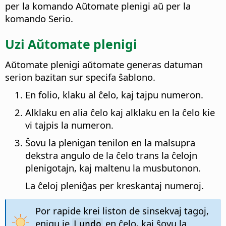
per la komando Aŭtomate plenigi aŭ per la
komando Serio.
Uzi Aŭtomate plenigi
Aŭtomate plenigi aŭtomate generas datuman
serion bazitan sur specifa ŝablono.
En folio, klaku al ĉelo, kaj tajpu numeron.
Alklaku en alia ĉelo kaj alklaku en la ĉelo kie
vi tajpis la numeron.
Ŝovu la plenigan tenilon en la malsupra
dekstra angulo de la ĉelo trans la ĉelojn
plenigotajn, kaj maltenu la musbutonon.
La ĉeloj pleniĝas per kreskantaj numeroj.
Por rapide krei liston de sinsekvaj tagoj,
enigu je
en ĉelo, kaj ŝovu la
Lundo