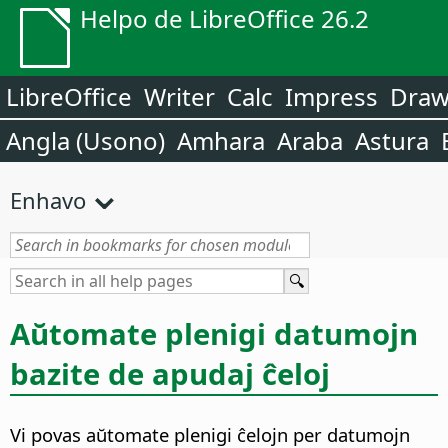
Helpo de LibreOffice 26.2
LibreOffice
Writer
Calc
Impress
Dra
Angla (Usono)
Amhara
Araba
Astura
Enhavo
Aŭtomate plenigi datumojn
bazite de apudaj ĉeloj
Vi povas aŭtomate plenigi ĉelojn per datumojn