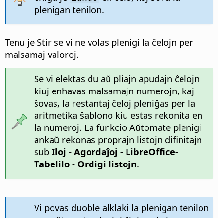
plenigan tenilon.
Tenu je
Stir
se vi ne volas plenigi la ĉelojn per
malsamaj valoroj.
Se vi elektas du aŭ pliajn apudajn ĉelojn
kiuj enhavas malsamajn numerojn, kaj
ŝovas, la restantaj ĉeloj pleniĝas per la
aritmetika ŝablono kiu estas rekonita en
la numeroj. La funkcio Aŭtomate plenigi
ankaŭ rekonas proprajn listojn difinitajn
sub
Iloj - Agordaĵoj
- LibreOffice-
Tabelilo - Ordigi listojn
.
Vi povas duoble alklaki la plenigan tenilon