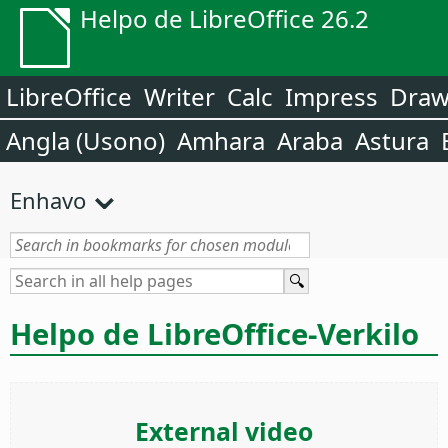
Helpo de LibreOffice 26.2
LibreOffice
Writer
Calc
Impress
Dra
Angla (Usono)
Amhara
Araba
Astura
Enhavo
Helpo de LibreOffice-Verkilo
External video