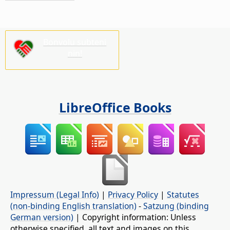
Bonvolu subteni
nin!
LibreOffice Books
Impressum (Legal Info)
|
Privacy Policy
|
Statutes
(non-binding English translation)
-
Satzung (binding
German version)
| Copyright information: Unless
otherwise specified, all text and images on this