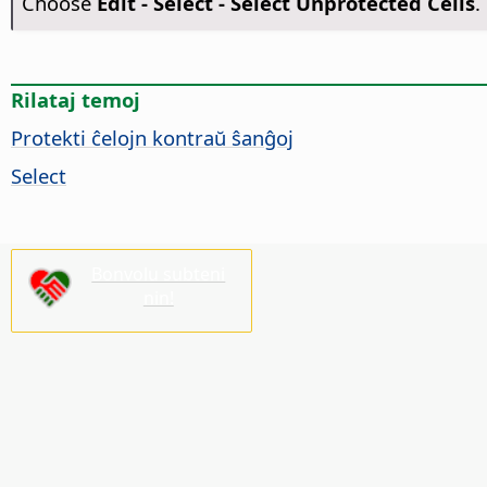
Choose
Edit - Select - Select Unprotected Cells
.
Rilataj temoj
Protekti ĉelojn kontraŭ ŝanĝoj
Select
Bonvolu subteni
nin!