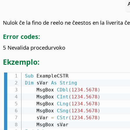
Nulok ĉe la fino de reelo ne ĉeestos en la liverita ĉ
Error codes:
5 Nevalida procedurvoko
Ekzemplo:
Sub
Dim
 sVar 
As
String
    MsgBox 
CDbl
(
1234.5678
)
    MsgBox 
CInt
(
1234.5678
)
    MsgBox 
CLng
(
1234.5678
)
    MsgBox 
CSng
(
1234.5678
)
    sVar 
=
CStr
(
1234.5678
)