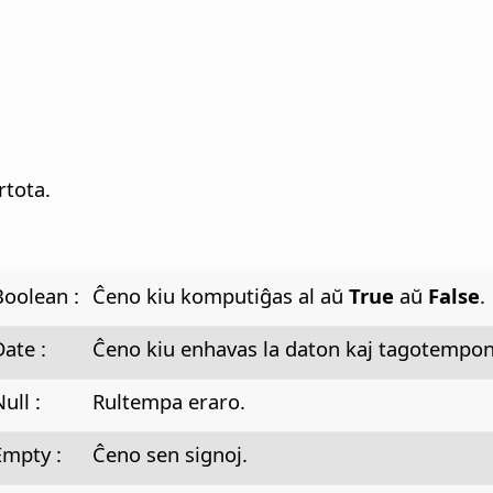
tota.
Boolean :
Ĉeno kiu komputiĝas al aŭ
True
aŭ
False
.
Date :
Ĉeno kiu enhavas la daton kaj tagotempon
ull :
Rultempa eraro.
Empty :
Ĉeno sen signoj.