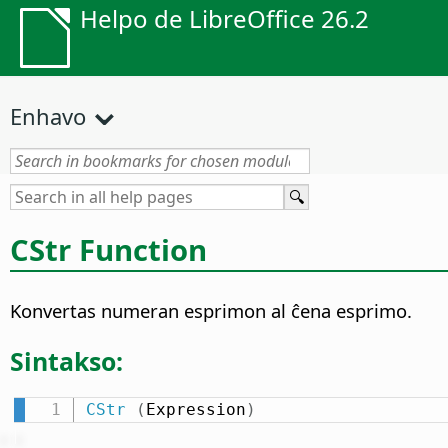
Helpo de LibreOffice 26.2
Enhavo
CStr Function
Konvertas numeran esprimon al ĉena esprimo.
Sintakso:
CStr
(
Expression
)