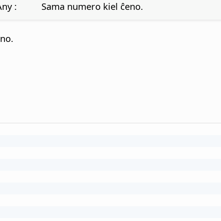
Any :
Sama numero kiel ĉeno.
eno.