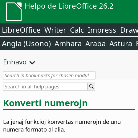
Helpo de LibreOffice 26.2
LibreOffice
Writer
Calc
Impress
Dra
Angla (Usono)
Amhara
Araba
Astura
Enhavo
Konverti numerojn
La jenaj funkcioj konvertas numerojn de unu
numera formato al alia.