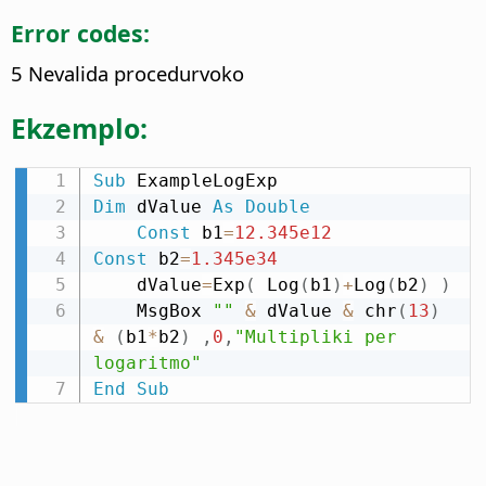
Error codes:
5 Nevalida procedurvoko
Ekzemplo:
Sub
Dim
 dValue 
As
Double
Const
 b1
=
12.345e12
Const
 b2
=
1.345e34
    dValue
=
Exp
(
 Log
(
b1
)
+
Log
(
b2
)
)
    MsgBox 
""
&
 dValue 
&
 chr
(
13
)
&
(
b1
*
b2
)
,
0
,
"Multipliki per 
logaritmo"
End
Sub