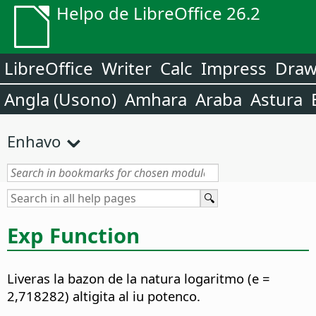
Helpo de LibreOffice 26.2
LibreOffice
Writer
Calc
Impress
Dra
Angla (Usono)
Amhara
Araba
Astura
Enhavo
Exp Function
Liveras la bazon de la natura logaritmo (e =
2,718282) altigita al iu potenco.