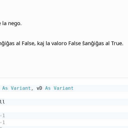
 la nego.
iĝas al False, kaj la valoro False ŝanĝiĝas al True.
 
As
Variant
,
 vD 
As
Variant
ll

-1
-1