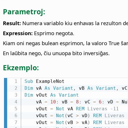
Parametroj:
Result:
Numera variablo kiu enhavas la rezulton de
Expression:
Esprimo negota.
Kiam oni negas bulean esprimon, la valoro True ŝanĝ
En laŭbita nego, ĉiu unuopa bito inversiĝas.
Ekzemplo:
Sub
Dim
 vA 
As
Variant
,
 vB 
As
Variant
,
 vC
Dim
 vOut 
As
Variant
    vA 
=
10
:
 vB 
=
8
:
 vC 
=
6
:
 vD 
=
 Nu
    vOut 
=
Not
 vA 
REM
 Liveras -11
    vOut 
=
Not
(
vC 
>
 vD
)
REM
 Liveras 
    vOut 
=
Not
(
vB 
>
 vA
)
REM
 Liveras 