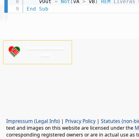
    vOut 
=
Not
(
vA 
>
 vB
)
REM
 Liveras 
End
Sub
Bonvolu subteni
nin!
Impressum (Legal Info)
|
Privacy Policy
|
Statutes (non-bi
text and images on this website are licensed under the
M
corresponding registered owners or are in actual use as t