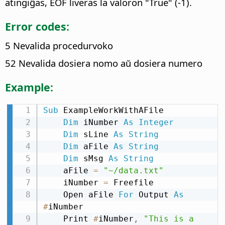
atingiĝas, EOF liveras la valoron "True" (-1).
Error codes:
5 Nevalida procedurvoko
52 Nevalida dosiera nomo aŭ dosiera numero
Example:
Sub
 ExampleWorkWithAFile

Dim
 iNumber 
As
Integer
Dim
 sLine 
As
String
Dim
 aFile 
As
String
Dim
 sMsg 
As
String
    aFile 
=
"~/data.txt"
    iNumber 
=
 Freefile

    Open aFile 
For
 Output 
As
#
iNumber

    Print 
#
iNumber
,
"This is a 