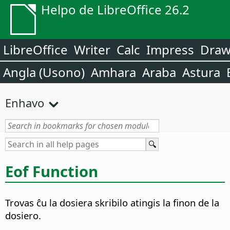
Helpo de LibreOffice 26.2
LibreOffice
Writer
Calc
Impress
Dra
Angla (Usono)
Amhara
Araba
Astura
Enhavo
Eof Function
Trovas ĉu la dosiera skribilo atingis la finon de la
dosiero.