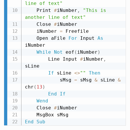
line of text"
    Print 
#
iNumber
,
"This is 
another line of text"
    Close 
#
iNumber

    iNumber 
=
 Freefile

    Open aFile 
For
 Input 
As
iNumber

While
Not
 eof
(
iNumber
)
        Line Input 
#
iNumber
,
sLine

If
 sLine 
<
>
""
Then
            sMsg 
=
 sMsg 
&
 sLine 
&
chr
(
13
)
End
If
Wend
    Close 
#
iNumber

End
Sub