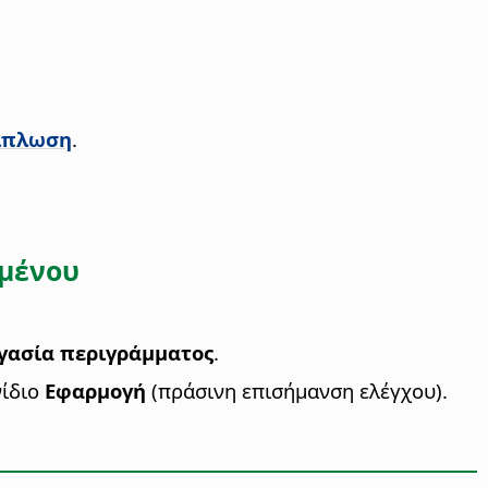
ίπλωση
.
ιμένου
γασία περιγράμματος
.
νίδιο
Εφαρμογή
(πράσινη επισήμανση ελέγχου).