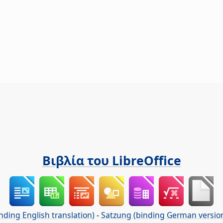
Βιβλία του LibreOffice
nding English translation)
-
Satzung (binding German versio