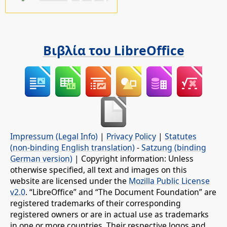
Βιβλία του LibreOffice
Impressum (Legal Info)
|
Privacy Policy
|
Statutes
(non-binding English translation)
-
Satzung (binding
German version)
| Copyright information: Unless
otherwise specified, all text and images on this
website are licensed under the
Mozilla Public License
v2.0
. “LibreOffice” and “The Document Foundation” are
registered trademarks of their corresponding
registered owners or are in actual use as trademarks
in one or more countries. Their respective logos and